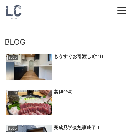
BLOG
もうすぐお引渡し!(^^)!
BLOG
宴(#^^#)
BLOG
完成見学会無事終了！
BLOG