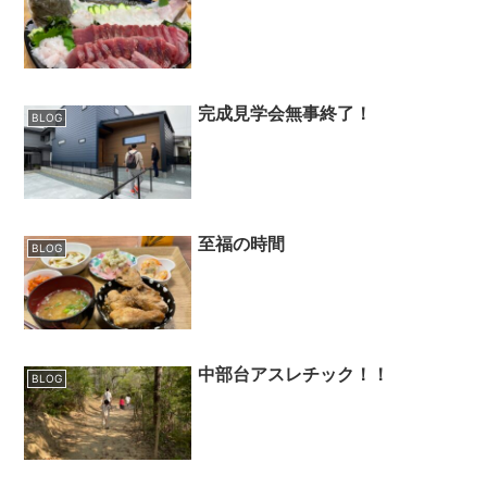
完成見学会無事終了！
BLOG
至福の時間
BLOG
中部台アスレチック！！
BLOG