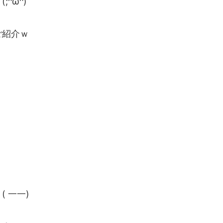
^ω^)
ご紹介ｗ
 一一)